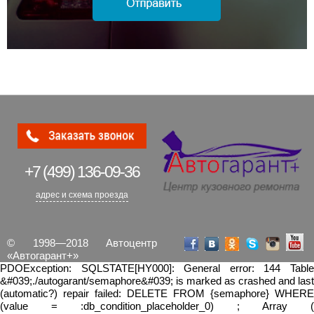
+7 (499)
136-09-36
адрес и схема проезда
© 1998—2018 Автоцентр
«Автогарант+»
PDOException: SQLSTATE[HY000]: General error: 144 Table
&#039;./autogarant/semaphore&#039; is marked as crashed and last
(automatic?) repair failed: DELETE FROM {semaphore} WHERE
(value = :db_condition_placeholder_0) ; Array (