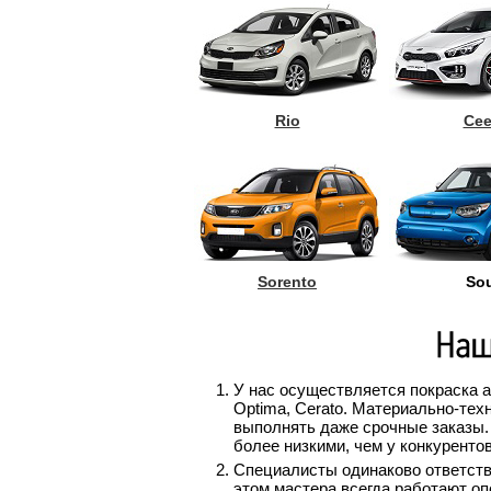
Rio
Ce
Sorento
Sou
У нас осуществляется покраска авт
Optima, Cerato. Материально-те
выполнять даже срочные заказы.
более низкими, чем у конкурентов
Специалисты одинаково ответств
этом мастера всегда работают оп