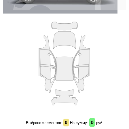
0
0
Выбрано элементов:
На сумму:
руб.