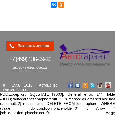
+7 (499)
136-09-36
адрес и схема проезда
© 1998—2018 Автоцентр
«Автогарант+»
PDOException: SQLSTATE[HY000]: General error: 144 Table
&#039;./autogarant/semaphore&#039; is marked as crashed and last
(automatic?) repair failed: DELETE FROM {semaphore} WHERE
(value = :db_condition_placeholder_0) ; Array (
[:db_condition_placeholder_0] =&gt;