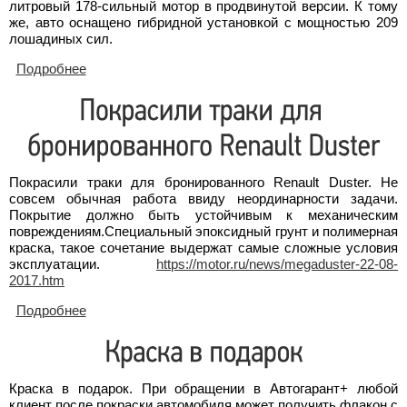
литровый 178-сильный мотор в продвинутой версии. К тому
же, авто оснащено гибридной установкой с мощностью 209
лошадиных сил.
Подробнее
о Toyota на спецмероприятии в Гуанчжоу
представила новое поколение бизнес-седана
Camry.
Покрасили траки для бронированного Renault Duster. Не
совсем обычная работа ввиду неординарности задачи.
Покрытие должно быть устойчивым к механическим
повреждениям.Специальный эпоксидный грунт и полимерная
краска, такое сочетание выдержат самые сложные условия
эксплуатации.
https://motor.ru/news/megaduster-22-08-
2017.htm
Подробнее
о Покрасили траки для бронированного Renault
Duster
Краска в подарок. При обращении в Автогарант+ любой
клиент после покраски автомобиля может получить флакон с