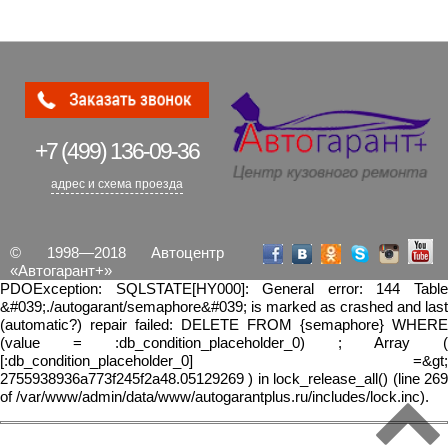
+7 (499)
136-09-36
адрес и схема проезда
© 1998—2018 Автоцентр
«Автогарант+»
PDOException: SQLSTATE[HY000]: General error: 144 Table
&#039;./autogarant/semaphore&#039; is marked as crashed and last
(automatic?) repair failed: DELETE FROM {semaphore} WHERE
(value = :db_condition_placeholder_0) ; Array (
[:db_condition_placeholder_0] =&gt;
2755938936a773f245f2a48.05129269 ) in lock_release_all() (line 269
of /var/www/admin/data/www/autogarantplus.ru/includes/lock.inc).