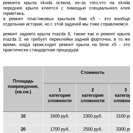
ремонта крыла skoda octavia, из-за того,что на skoda
переднее крыло клеется с помощью специального клея
герметика,
а ремонт пластиковых крыльев бмв х5 - это вообще
отдельная история, но с этой задачей мы тоже справляемся.
ремонт заднего крыла mazda 6, также как и ремонт крыла
mazda 3, не требует переклейки задней форточки, в то же
время, когда происходит ремонт крыла на bmw x5 - это
практически стандартная процедура
Стоимость
Площадь
повреждения,
1
2
3
(кв.см.)
категория
категория
категор
сложности
сложности
сложнос
10
1600 руб.
2300 руб.
3100 ру
20
1700 руб.
2500 руб.
3300 ру