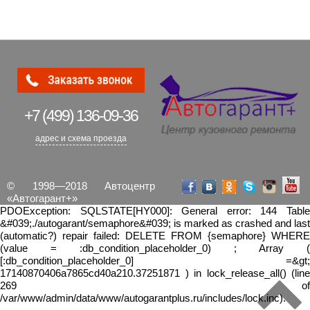
+7 (499)
136-09-36
адрес и схема проезда
© 1998—2018 Автоцентр
«Автогарант+»
PDOException: SQLSTATE[HY000]: General error: 144 Table
&#039;./autogarant/semaphore&#039; is marked as crashed and last
(automatic?) repair failed: DELETE FROM {semaphore} WHERE
(value = :db_condition_placeholder_0) ; Array (
[:db_condition_placeholder_0] =&gt;
17140870406a7865cd40a210.37251871 ) in lock_release_all() (line
269 of
/var/www/admin/data/www/autogarantplus.ru/includes/lock.inc).