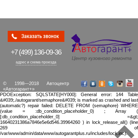
+7 (499)
136-09-36
адрес и схема проезда
© 1998—2018 Автоцентр
«Автогарант+»
PDOException: SQLSTATE[HY000]: General error: 144 Table
&#039;./autogarant/semaphore&#039; is marked as crashed and last
(automatic?) repair failed: DELETE FROM {semaphore} WHERE
(value = :db_condition_placeholder_0) ; Array (
[:db_condition_placeholder_0] =&gt;
16640231386a7846e5e6d546.39964260 ) in lock_release_all() (line
269 of
/var/www/admin/data/www/autogarantplus.ru/includes/lock.inc).