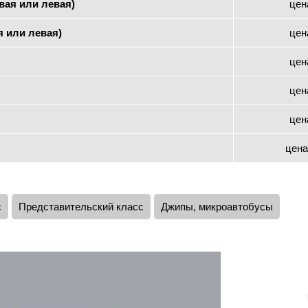
вая или левая)
цен
я или левая)
цен
цен
цен
цен
цена
с
Представительский класс
Джипы, микроавтобусы