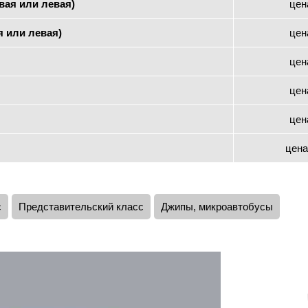
вая или левая)
цен
я или левая)
цен
цен
цен
цен
цена
с
Представительский класс
Джипы, микроавтобусы